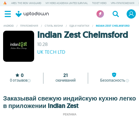
ARES: THE IRON VANGUARD
MY HERO ACADEMIA UNITED SURVIVAL
TICKET HERO
VPN-ПРИЛОЖЕНИЯ
ANDROID
/
ПРИЛОЖЕНИЯ
/
СТИЛЬ ЖИЗНИ
/
ЕДА И НАПИТКИ
/
INDIAN ZEST CHELMSFORD
Indian Zest Chelmsford
10.28
UK TECH LTD
0
21
0
отзывов
скачиваний
Безопасность
Заказывай свежую индийскую кухню легко
в приложении Indian Zest
РЕКЛАМА