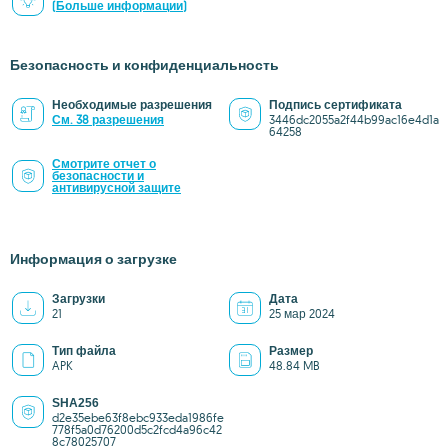
(Больше информации)
Безопасность и конфиденциальность
Необходимые разрешения
Подпись сертификата
См. 38 разрешения
3446dc2055a2f44b99ac16e4d1a
64258
Смотрите отчет о
безопасности и
антивирусной защите
Информация о загрузке
Загрузки
Дата
21
25 мар 2024
Тип файла
Размер
APK
48.84 MB
SHA256
d2e35ebe63f8ebc933eda1986fe
778f5a0d76200d5c2fcd4a96c42
8c78025707