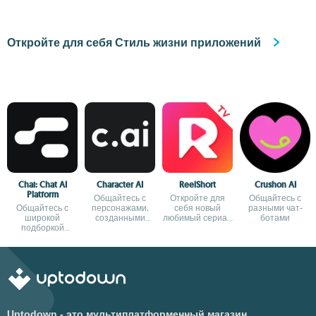
Откройте для себя Стиль жизни приложений
Chai: Chat AI
Character AI
ReelShort
Crushon AI
Platform
Общайтесь с
Откройте для
Общайтесь с
Общайтесь с
персонажами,
себя новый
разными чат-
широкой
созданными
любимый сериал
ботами
подборкой
искусственным
в формате
вымышленных
интеллектом
коротких роликов
персонажей
Uptodown - это мультиплатформенный магазин