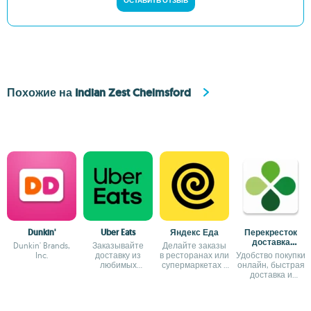
ОСТАВИТЬ ОТЗЫВ
Похожие на Indian Zest Chelmsford
Dunkin'
Uber Eats
Яндекс Еда
Перекресток
доставка
Dunkin' Brands,
Заказывайте
Делайте заказы
продуктов
Inc.
доставку из
в ресторанах или
Удобство покупки
любимых
супермаркетах с
онлайн, быстрая
ресторанов
помощью этого
доставка и
приложения
бонусы за
лояльность